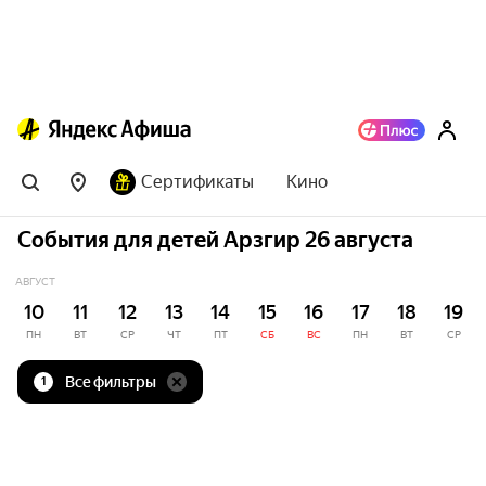
Сертификаты
Кино
События для детей Арзгир 26 августа
АВГУСТ
10
11
12
13
14
15
16
17
18
19
ПН
ВТ
СР
ЧТ
ПТ
СБ
ВС
ПН
ВТ
СР
Все фильтры
1