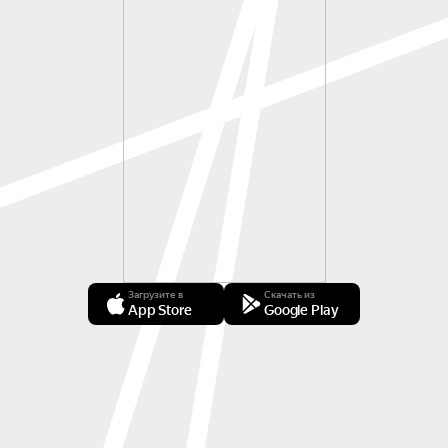
Загрузите в
Скачать из
App Store
Google Play