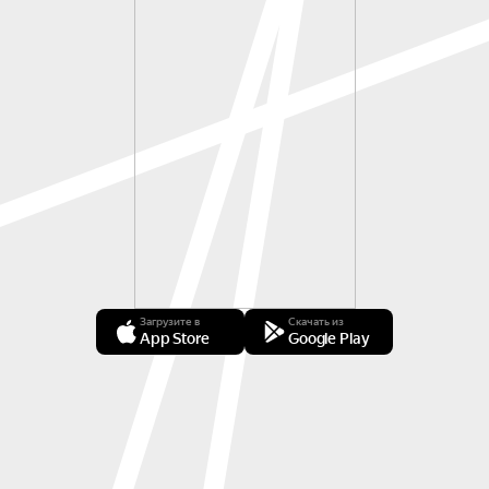
Загрузите в
Скачать из
App Store
Google Play