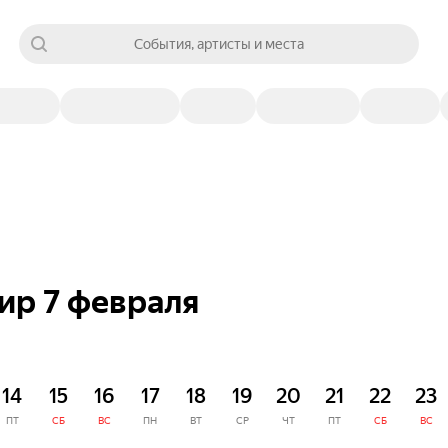
События, артисты и места
ир 7 февраля
14
15
16
17
18
19
20
21
22
23
ПТ
СБ
ВС
ПН
ВТ
СР
ЧТ
ПТ
СБ
ВС