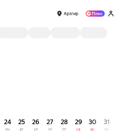
Арзгир
СЕНТЯ
24
25
26
27
28
29
30
31
1
ПН
ВТ
СР
ЧТ
ПТ
СБ
ВС
ПН
ВТ