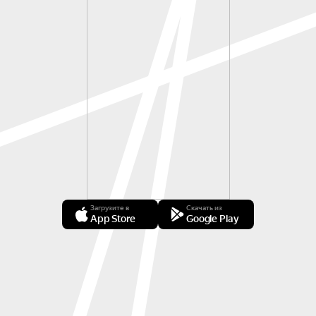
Загрузите в
Скачать из
App Store
Google Play