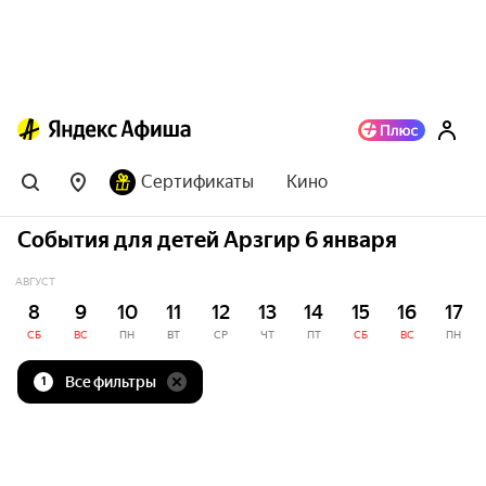
Сертификаты
Кино
События для детей Арзгир 6 января
АВГУСТ
8
9
10
11
12
13
14
15
16
17
СБ
ВС
ПН
ВТ
СР
ЧТ
ПТ
СБ
ВС
ПН
Все фильтры
1