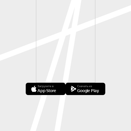
Загрузите в
Скачать из
App Store
Google Play