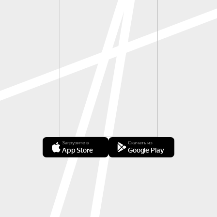
Загрузите в
Скачать из
App Store
Google Play