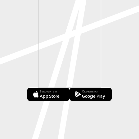
Загрузите в
Скачать из
App Store
Google Play