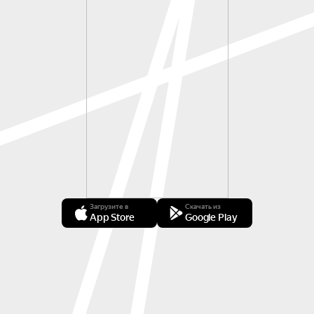
Загрузите в
Скачать из
App Store
Google Play