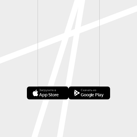
Загрузите в
Скачать из
App Store
Google Play