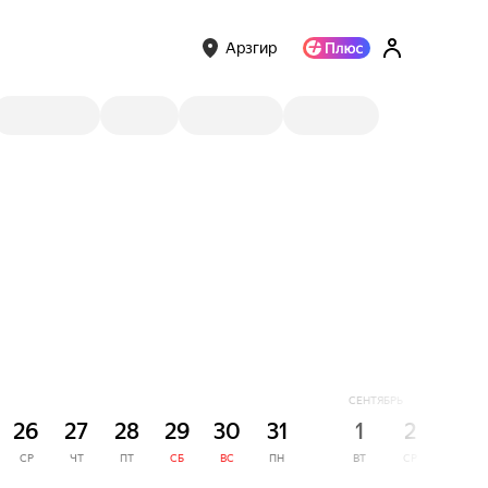
Арзгир
СЕНТЯБРЬ
26
27
28
29
30
31
1
2
3
СР
ЧТ
ПТ
СБ
ВС
ПН
ВТ
СР
ЧТ