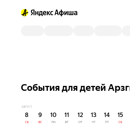
События для детей Арзг
АВГУСТ
8
9
10
11
12
13
14
15
СБ
ВС
ПН
ВТ
СР
ЧТ
ПТ
СБ