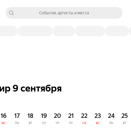
События, артисты и места
ир 9 сентября
16
17
18
19
20
21
22
23
24
25
ВС
ПН
ВТ
СР
ЧТ
ПТ
СБ
ВС
ПН
ВТ