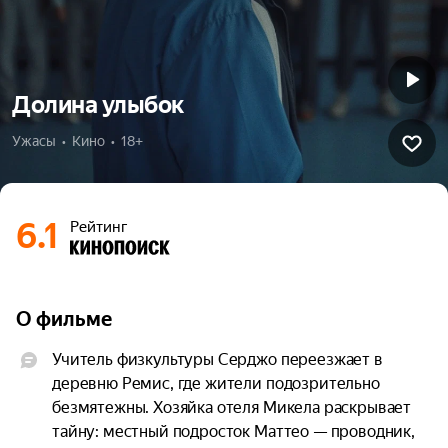
Долина улыбок
Ужасы  •  Кино  •  18+
6.1
Рейтинг
О фильме
Учитель физкультуры Серджо переезжает в 
деревню Ремис, где жители подозрительно 
безмятежны. Хозяйка отеля Микела раскрывает 
тайну: местный подросток Маттео — проводник, 