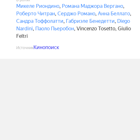
В ролях
Микеле Риондино
,
Романа Маджора Вергано
,
Роберто Читран
,
Серджо Романо
,
Анна Беллато
,
Сандра Тоффолатти
,
Габриэле Бенедетти
,
Diego
Nardini
,
Паоло Пьеробон
,
Vincenzo Tosetto
,
Giulio
Feltri
Кинопоиск
Источник