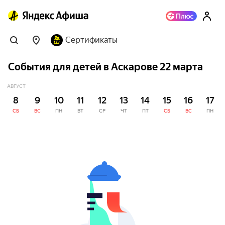
Сертификаты
События для детей в Аскарове 22 марта
АВГУСТ
8
9
10
11
12
13
14
15
16
17
СБ
ВС
ПН
ВТ
СР
ЧТ
ПТ
СБ
ВС
ПН