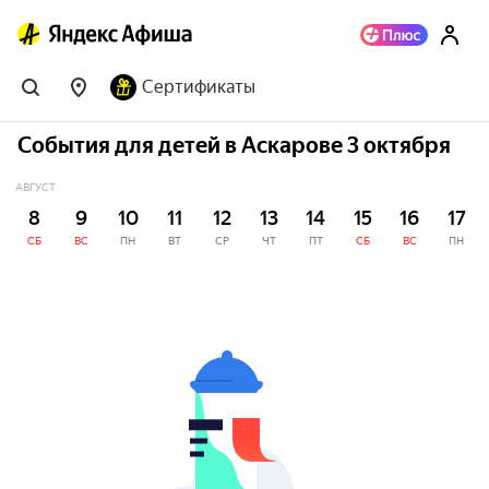
Сертификаты
События для детей в Аскарове 3 октября
АВГУСТ
8
9
10
11
12
13
14
15
16
17
СБ
ВС
ПН
ВТ
СР
ЧТ
ПТ
СБ
ВС
ПН