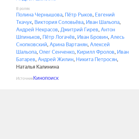
В ролях
Полина Чернышова
,
Пётр Рыков
,
Евгений
Ткачук
,
Виктория Соловьёва
,
Иван Шальопа
,
Андрей Некрасов
,
Дмитрий Гирев
,
Антон
Шпиньков
,
Пётр Логачёв
,
Иван Бровин
,
Алесь
Снопковский
,
Арина Вартанян
,
Алексей
Шальопа
,
Олег Сенченко
,
Кирилл Фролов
,
Иван
Батарев
,
Андрей Жилин
,
Никита Петросян
,
Наталья Калинина
Кинопоиск
Источник