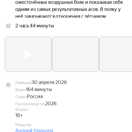
ожесточённых воздушных боях и показывая себя 
одним из самых результативных асов. В полку у 
неё завязываются отношения с лётчиком 
Алексеем Соломатиным. Её боевые победы, 
2 часа 44 минуты
потери и личные переживания не меняют 
твёрдый характер, который навсегда вписывает 
имя Лидии Литвяк в историю авиации.
30 апреля 2026
Премьера
164 минуты
Время
Россия
Страна
2026
Год производства
Возраст
18+
Режиссёр
Андрей Шальопа