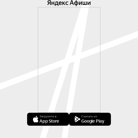
Яндекс Афиши
Загрузите в
Скачать из
App Store
Google Play