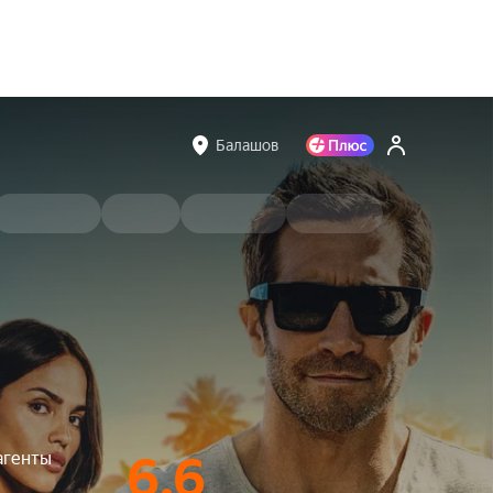
Балашов
агенты
6.6