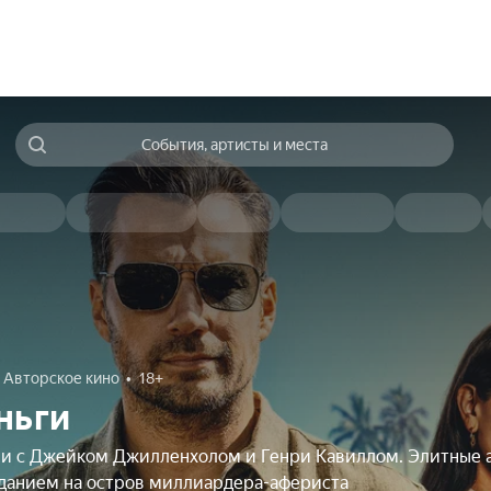
События, артисты и места
Авторское кино
18+
ньги
чи с Джейком Джилленхолом и Генри Кавиллом. Элитные 
аданием на остров миллиардера-афериста