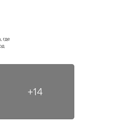
 где 
д 
+14