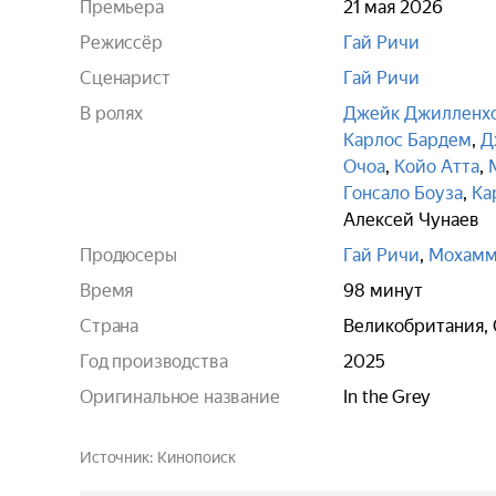
Премьера
21 мая 2026
Режиссёр
Гай Ричи
Сценарист
Гай Ричи
В ролях
Джейк Джилленх
Карлос Бардем
,
Д
Очоа
,
Койо Атта
,
Гонсало Боуза
,
Ка
Алексей Чунаев
Продюсеры
Гай Ричи
,
Мохамм
Время
98 минут
Страна
Великобритания,
Год производства
2025
Оригинальное название
In the Grey
Источник
Кинопоиск