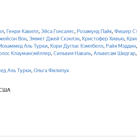
ол
,
Генри Кавилл
,
Эйса Гонсалес
,
Розамунд Пайк
,
Фишер С
жейсон Вон
,
Эммет Джей Скэнлэн
,
Кристофер Хивью
,
Кри
Мохаммед Аль Турки
,
Кори Дуглас Кэмпбелл
,
Райя Мэддин
рлос Клаумансмёллер
,
Сильвия Наваль
,
Альвесам Шидгар
,
ед Аль Турки
,
Ольга Филипук
 США