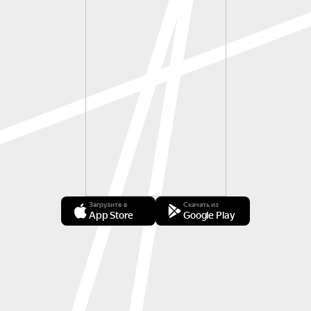
Загрузите в
Скачать из
App Store
Google Play