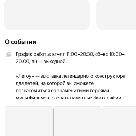
О событии
График работы: вт–пт 11:00–20:30, сб–вс 10:00–
20:00, пн — выходной.

«Легоу» — выставка легендарного конструктора 
для детей, на которой вы сможете 
познакомиться со знаменитыми героями 
мультфильмов, сделать памятные фотографии, 
увидеть чудеса света и даже потрогать 
скульптуры животных!

На входе каждый посетитель получает 
квест‑лист для прохождения мастер‑классов и 