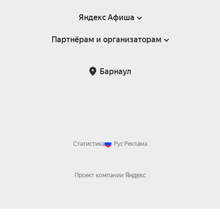
Яндекс Афиша
Партнёрам и организаторам
Справка
Пользовательское соглашение
Партнёрам и организаторам мероприятий
Барнаул
Подарочные сертификаты
Билетная система Яндекс Билеты
Возврат билетов
Корпоративным клиентам
Участие в исследованиях
Корпоративный заказ билетов
Правила рекомендаций
Статистика
Рус
Реклама
Проект компании