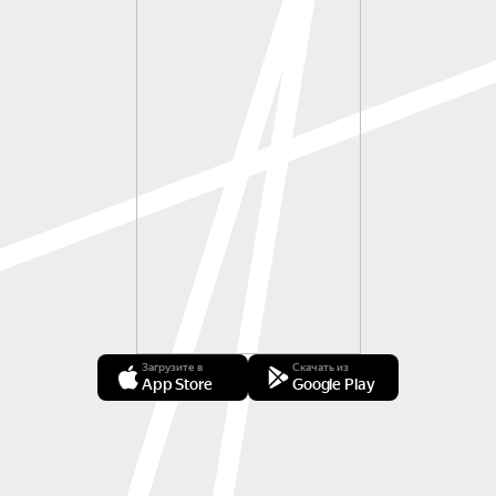
Загрузите в
Скачать из
App Store
Google Play