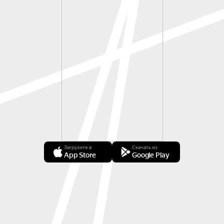
Загрузите в
Скачать из
App Store
Google Play