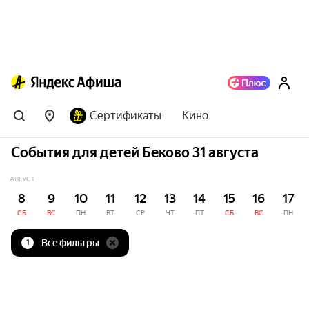
Сертификаты
Кино
События для детей Беково 31 августа
АВГУСТ
8
9
10
11
12
13
14
15
16
17
СБ
ВС
ПН
ВТ
СР
ЧТ
ПТ
СБ
ВС
ПН
Все фильтры
1