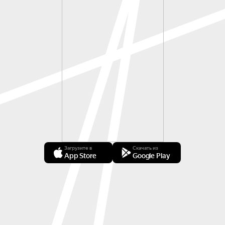
Загрузите в
Скачать из
App Store
Google Play