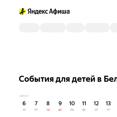
События для детей в Бел
АВГУСТ
6
7
8
9
10
11
12
13
ЧТ
ПТ
СБ
ВС
ПН
ВТ
СР
ЧТ