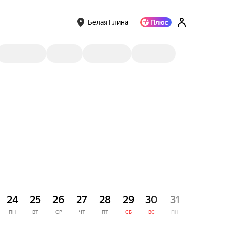
Белая Глина
СЕНТЯ
24
25
26
27
28
29
30
31
1
ПН
ВТ
СР
ЧТ
ПТ
СБ
ВС
ПН
ВТ