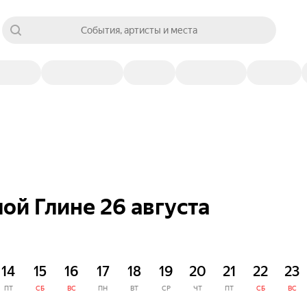
События, артисты и места
ой Глине 26 августа
14
15
16
17
18
19
20
21
22
23
ПТ
СБ
ВС
ПН
ВТ
СР
ЧТ
ПТ
СБ
ВС