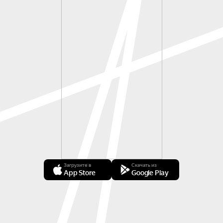
Загрузите в
Скачать из
App Store
Google Play