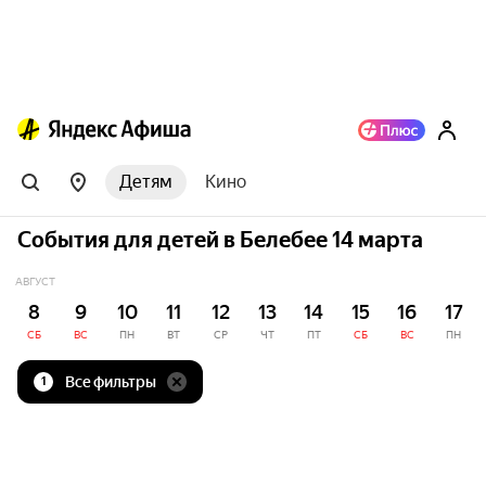
Детям
Кино
События для детей в Белебее 14 марта
АВГУСТ
8
9
10
11
12
13
14
15
16
17
СБ
ВС
ПН
ВТ
СР
ЧТ
ПТ
СБ
ВС
ПН
Все фильтры
1