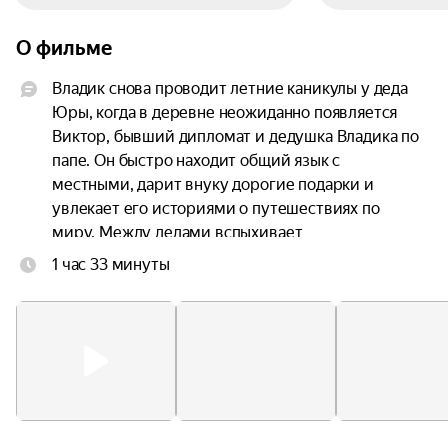
О фильме
Владик снова проводит летние каникулы у деда 
Юры, когда в деревне неожиданно появляется 
Виктор, бывший дипломат и дедушка Владика по 
папе. Он быстро находит общий язык с 
местными, дарит внуку дорогие подарки и 
увлекает его историями о путешествиях по 
миру. Между дедами вспыхивает 
соперничество за внимание внука — от едких 
1 час 33 минуты
подколов до открытого противостояния. Дед 
Юра всё больше чувствует, что проигрывает, но, 
когда всплывает опасная тайна из прошлого 
Виктора, у него появляется возможность 
избавиться от конкурента.