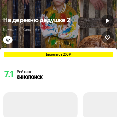
На деревню дедушке 2
Комедия  •  Кино  •  6+
Билеты от 200 ₽
7.1
Рейтинг