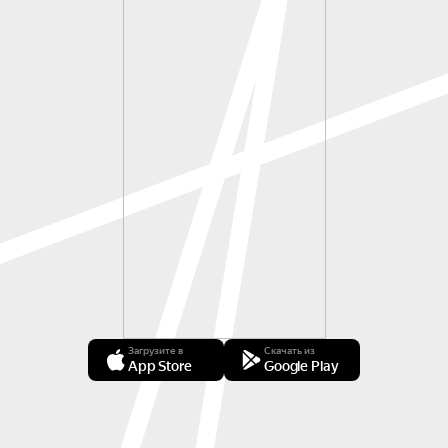
Загрузите в
Скачать из
App Store
Google Play