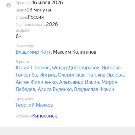
16 июля 2026
Премьера
93 минуты
Время
Россия
Страна
2026
Год производства
Возраст
6+
Режиссёры
Владимир Котт
,
Максим Колиганов
В ролях
Юрий Стоянов
,
Фёдор Добронравов
,
Ярослав
Головнёв
,
Ингрид Олеринская
,
Татьяна Орлова
,
Антон Филипенко
,
Александр Ильин
,
Мирон
Лебедев
,
Алиса Руденко
,
Владислав Фокин
Продюсер
Георгий Малков
Кинопоиск
Источник