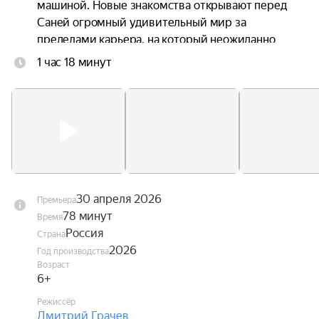
машиной. Новые знакомства открывают перед 
Саней огромный удивительный мир за 
пределами карьера, на который неожиданно 
надвигается серьёзная угроза — проснувшийся 
1 час 18 минут
вулкан в горах.

Теперь Сане и его друзьям предстоит 
придумать, как победить стихию и убедить всех 
грузовичков объединиться, пока не стало 
слишком поздно.
30 апреля 2026
Премьера
78 минут
Время
Россия
Страна
2026
Год производства
Возраст
6+
Режиссёр
Дмитрий Грачев