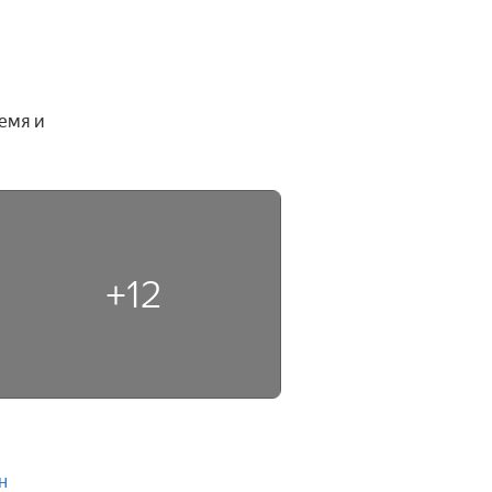
мя и 
+12
н