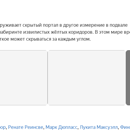
руживает скрытый портал в другое измерение в подвале 
 лабиринте извилистых жёлтых коридоров. В этом мире вре
уткое может скрываться за каждым углом.
фор
,
Ренате Реинсве
,
Марк Дюпласс
,
Лукита Максуэлл
,
Фин