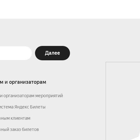
Далее
м и организаторам
и организаторам мероприятий
истема Яндекс Билеты
вным клиентам
ный заказ билетов