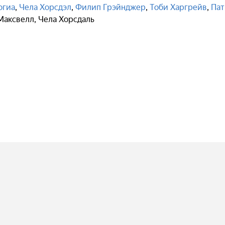
огиа
,
Чела Хорсдэл
,
Филип Грэйнджер
,
Тоби Харгрейв
,
Пат
Максвелл
,
Чела Хорсдаль