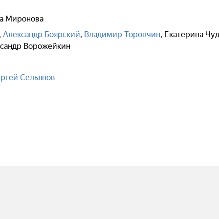
а Миронова
,
Александр Боярский
,
Владимир Торопчин
,
Екатерина Чу
сандр Ворожейкин
ргей Сельянов