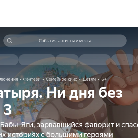
События, артисты и места
лючения
Фэнтези
Семейное кино
Детям
6+
атыря. Ни дня без
 3
Бабы-Яги, зарвавшийся фаворит и спас
их историях с большими героями