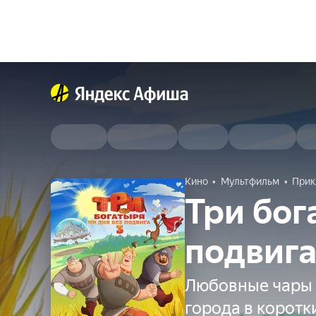
Кино
Мультфильм
Прик
Три бог
подвига
Любовные чары 
города в коротк