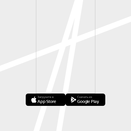
Загрузите в
Скачать из
App Store
Google Play