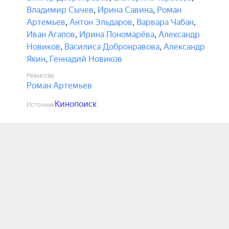
Владимир Сычев
,
Ирина Савина
,
Роман
Артемьев
,
Антон Эльдаров
,
Варвара Чабан
,
Иван Агапов
,
Ирина Пономарёва
,
Александр
Новиков
,
Василиса Добронравова
,
Александр
Якин
,
Геннадий Новиков
Режиссёр
Роман Артемьев
Кинопоиск
Источник