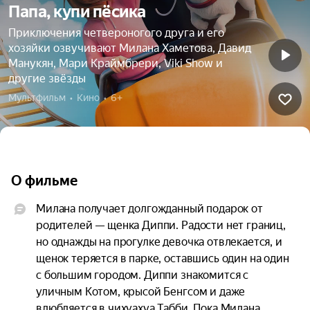
Папа, купи пёсика
Приключения четвероногого друга и его
хозяйки озвучивают Милана Хаметова, Давид
Манукян, Мари Краймбрери, Viki Show и
другие звёзды
Мультфильм  •  Кино  •  6+
О фильме
Милана получает долгожданный подарок от 
родителей — щенка Диппи. Радости нет границ, 
но однажды на прогулке девочка отвлекается, и 
щенок теряется в парке, оставшись один на один 
с большим городом. Диппи знакомится с 
уличным Котом, крысой Бенгсом и даже 
влюбляется в чихуахуа Табби. Пока Милана 