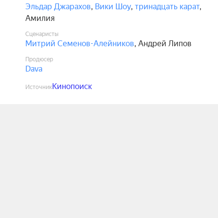
Эльдар Джарахов
,
Вики Шоу
,
тринадцать карат
,
Амилия
Сценаристы
Митрий Семенов-Алейников
,
Андрей Липов
Продюсер
Dava
Кинопоиск
Источник