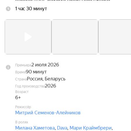
ведёт поиски любимого песика, Диппи ждут 
1 час 30 минут
увлекательные приключения, в которых ему 
предстоит стать настоящим героем, способным 
защитить не только себя, но и своих друзей.
2 июля 2026
Премьера
90 минут
Время
Россия, Беларусь
Страна
2026
Год производства
Возраст
6+
Режиссёр
Митрий Семенов-Алейников
В ролях
Милана Хаметова
,
Dava
,
Мари Краймбрери
,