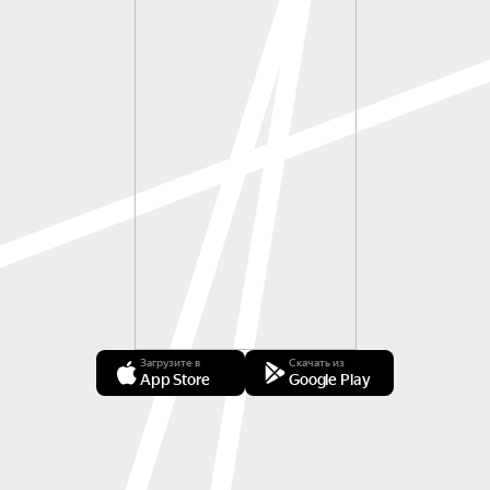
Загрузите в
Скачать из
App Store
Google Play