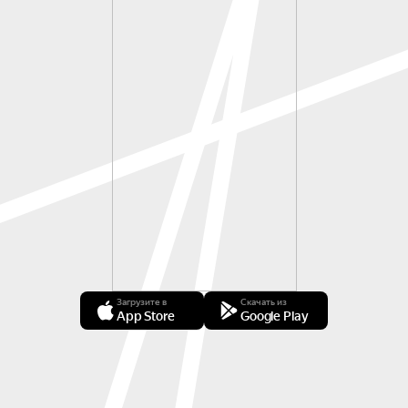
Загрузите в
Скачать из
App Store
Google Play