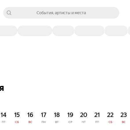
События, артисты и места
я
14
15
16
17
18
19
20
21
22
23
ПТ
СБ
ВС
ПН
ВТ
СР
ЧТ
ПТ
СБ
ВС