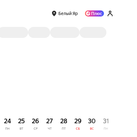
Белый Яр
СЕНТЯ
24
25
26
27
28
29
30
31
1
ПН
ВТ
СР
ЧТ
ПТ
СБ
ВС
ПН
ВТ