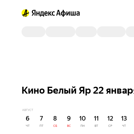
Кино Белый Яр 22 январ
АВГУСТ
6
7
8
9
10
11
12
13
ЧТ
ПТ
СБ
ВС
ПН
ВТ
СР
ЧТ