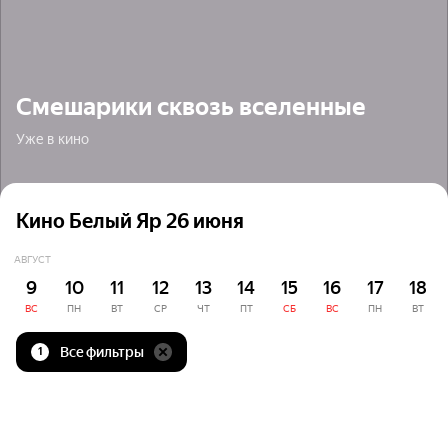
Смешарики сквозь вселенные
Уже в кино
Кино Белый Яр 26 июня
АВГУСТ
9
10
11
12
13
14
15
16
17
18
ВС
ПН
ВТ
СР
ЧТ
ПТ
СБ
ВС
ПН
ВТ
Все фильтры
1