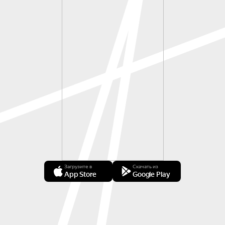
Загрузите в
Скачать из
App Store
Google Play