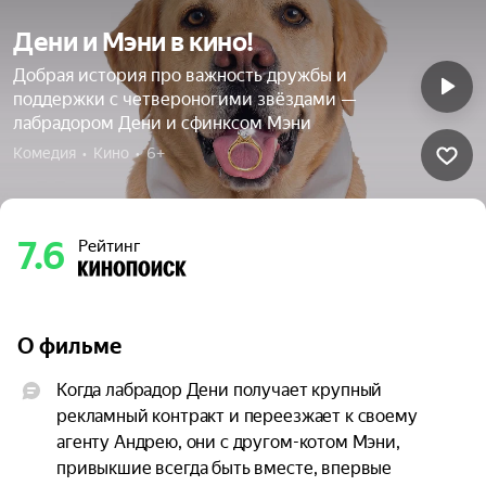
Дени и Мэни в кино!
Добрая история про важность дружбы и
поддержки с четвероногими звёздами —
лабрадором Дени и сфинксом Мэни
Комедия  •  Кино  •  6+
7.6
Рейтинг
О фильме
Когда лабрадор Дени получает крупный 
рекламный контракт и переезжает к своему 
агенту Андрею, они с другом-котом Мэни, 
привыкшие всегда быть вместе, впервые 