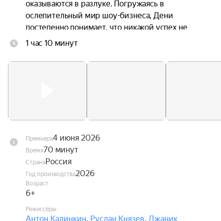
оказываются в разлуке. Погружаясь в 
ослепительный мир шоу-бизнеса, Дени 
постепенно понимает, что никакой успех не 
способен заменить семью, а искренность ценнее 
1 час 10 минут
любых контрактов. В это же время Андрей 
переживает кризис в отношениях с невестой, и 
именно Дени помогает ему заново поверить в 
любовь.
4 июня 2026
Премьера
70 минут
Время
Россия
Страна
2026
Год производства
Возраст
6+
Режиссёры
Антон Калинкин
,
Руслан Князев
,
Джаник