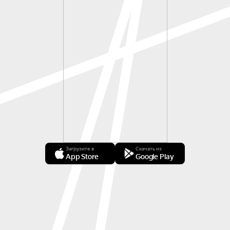
Загрузите в
Скачать из
App Store
Google Play