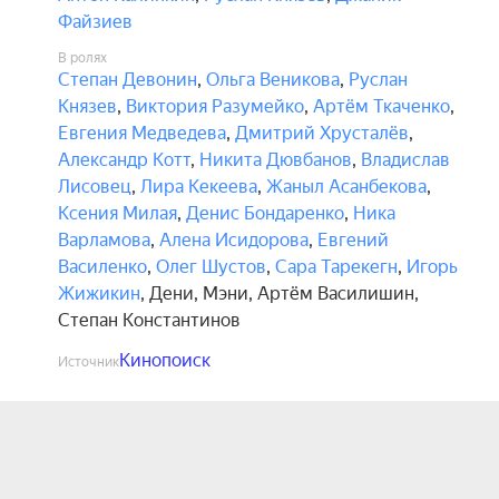
Файзиев
В ролях
Степан Девонин
,
Ольга Веникова
,
Руслан
Князев
,
Виктория Разумейко
,
Артём Ткаченко
,
Евгения Медведева
,
Дмитрий Хрусталёв
,
Александр Котт
,
Никита Дювбанов
,
Владислав
Лисовец
,
Лира Кекеева
,
Жаныл Асанбекова
,
Ксения Милая
,
Денис Бондаренко
,
Ника
Варламова
,
Алена Исидорова
,
Евгений
Василенко
,
Олег Шустов
,
Сара Тарекегн
,
Игорь
Жижикин
,
Дени
,
Мэни
,
Артём Василишин
,
Степан Константинов
Кинопоиск
Источник