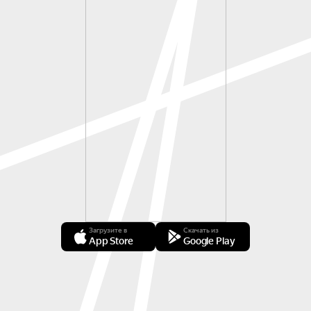
Загрузите в
Скачать из
App Store
Google Play