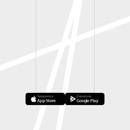
Загрузите в
Скачать из
App Store
Google Play