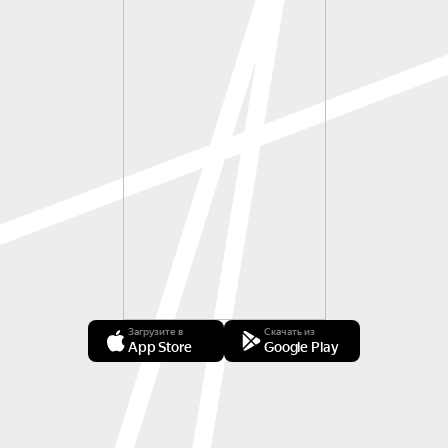
Загрузите в
Скачать из
App Store
Google Play