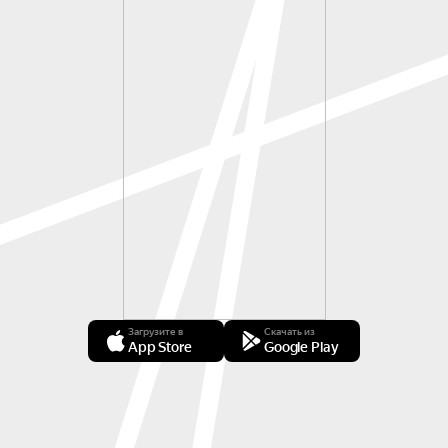
Загрузите в
Скачать из
App Store
Google Play