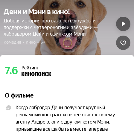
Дени и Мэни в кино!
Добрая история про важность дружбы и
поддержки с четвероногими звёздами —
лабрадором Дени и сфинксом Мэни
Комедия  •  Кино  •  6+
7.6
Рейтинг
О фильме
Когда лабрадор Дени получает крупный 
рекламный контракт и переезжает к своему 
агенту Андрею, они с другом-котом Мэни, 
привыкшие всегда быть вместе, впервые 