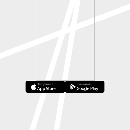
Загрузите в
Скачать из
App Store
Google Play