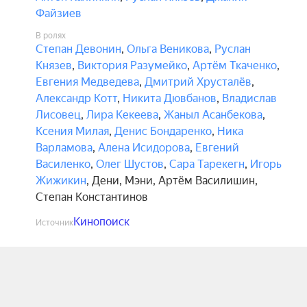
Файзиев
В ролях
Степан Девонин
,
Ольга Веникова
,
Руслан
Князев
,
Виктория Разумейко
,
Артём Ткаченко
,
Евгения Медведева
,
Дмитрий Хрусталёв
,
Александр Котт
,
Никита Дювбанов
,
Владислав
Лисовец
,
Лира Кекеева
,
Жаныл Асанбекова
,
Ксения Милая
,
Денис Бондаренко
,
Ника
Варламова
,
Алена Исидорова
,
Евгений
Василенко
,
Олег Шустов
,
Сара Тарекегн
,
Игорь
Жижикин
,
Дени
,
Мэни
,
Артём Василишин
,
Степан Константинов
Кинопоиск
Источник