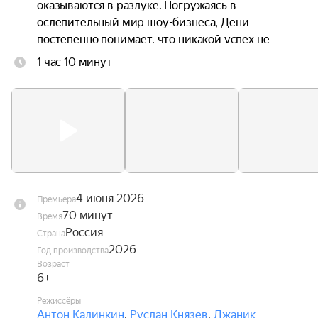
оказываются в разлуке. Погружаясь в 
ослепительный мир шоу-бизнеса, Дени 
постепенно понимает, что никакой успех не 
способен заменить семью, а искренность ценнее 
1 час 10 минут
любых контрактов. В это же время Андрей 
переживает кризис в отношениях с невестой, и 
именно Дени помогает ему заново поверить в 
любовь.
4 июня 2026
Премьера
70 минут
Время
Россия
Страна
2026
Год производства
Возраст
6+
Режиссёры
Антон Калинкин
,
Руслан Князев
,
Джаник