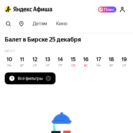
Детям
Кино
Балет в Бирске 25 декабря
АВГУСТ
10
11
12
13
14
15
16
17
18
19
ПН
ВТ
СР
ЧТ
ПТ
СБ
ВС
ПН
ВТ
СР
Все фильтры
1