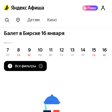
Детям
Кино
Балет в Бирске 16 января
АВГУСТ
7
8
9
10
11
12
13
14
15
16
ПТ
СБ
ВС
ПН
ВТ
СР
ЧТ
ПТ
СБ
ВС
Все фильтры
1