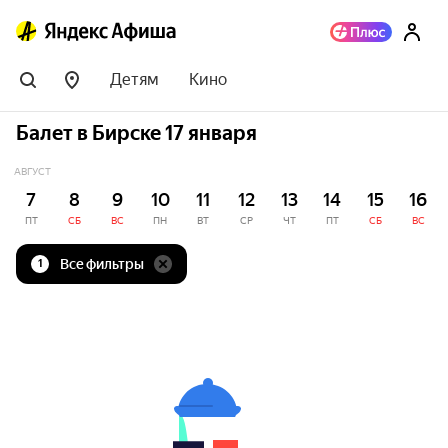
Детям
Кино
Балет в Бирске 17 января
АВГУСТ
7
8
9
10
11
12
13
14
15
16
ПТ
СБ
ВС
ПН
ВТ
СР
ЧТ
ПТ
СБ
ВС
Все фильтры
1