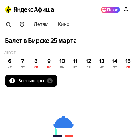
Детям
Кино
Балет в Бирске 25 марта
АВГУСТ
6
7
8
9
10
11
12
13
14
15
ЧТ
ПТ
СБ
ВС
ПН
ВТ
СР
ЧТ
ПТ
СБ
Все фильтры
1