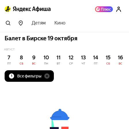
Детям
Кино
Балет в Бирске 19 октября
АВГУСТ
7
8
9
10
11
12
13
14
15
16
ПТ
СБ
ВС
ПН
ВТ
СР
ЧТ
ПТ
СБ
ВС
Все фильтры
1