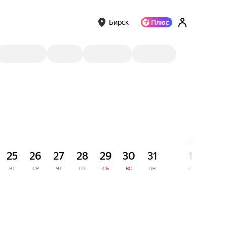
Бирск
СЕНТЯБРЬ
25
26
27
28
29
30
31
1
2
ВТ
СР
ЧТ
ПТ
СБ
ВС
ПН
ВТ
СР