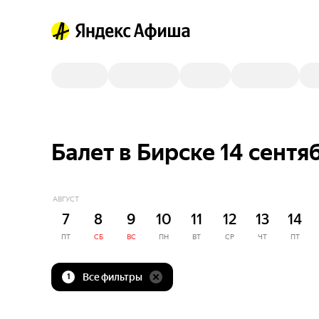
Балет в Бирске 14 сентя
АВГУСТ
7
8
9
10
11
12
13
14
ПТ
СБ
ВС
ПН
ВТ
СР
ЧТ
ПТ
Все фильтры
1