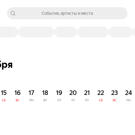
События, артисты и места
бря
15
16
17
18
19
20
21
22
23
24
СБ
ВС
ПН
ВТ
СР
ЧТ
ПТ
СБ
ВС
ПН