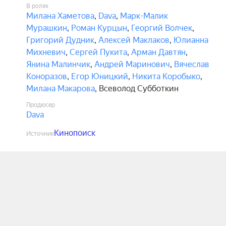
В ролях
Милана Хаметова
,
Dava
,
Марк-Малик
Мурашкин
,
Роман Курцын
,
Георгий Волчек
,
Григорий Дудник
,
Алексей Маклаков
,
Юлианна
Михневич
,
Сергей Пукита
,
Арман Давтян
,
Янина Малинчик
,
Андрей Маринович
,
Вячеслав
Коноразов
,
Егор Юницкий
,
Никита Коробыко
,
Милана Макарова
,
Всеволод Субботкин
Продюсер
Dava
Кинопоиск
Источник