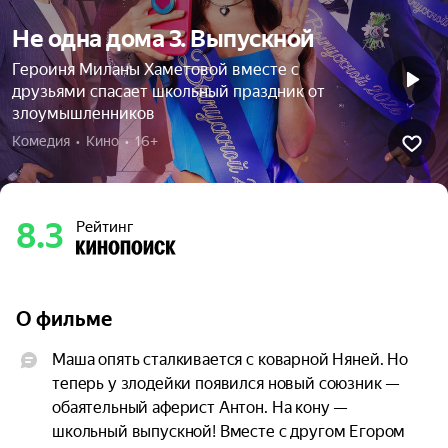
Не одна дома 3. Выпускной
Героиня Миланы Хаметовой вместе с
друзьями спасает школьный праздник от
злоумышленников
Комедия  •  Кино  •  16+
8.3
Рейтинг
О фильме
Маша опять сталкивается с коварной Няней. Но 
теперь у злодейки появился новый союзник — 
обаятельный аферист Антон. На кону — 
школьный выпускной! Вместе с другом Егором 