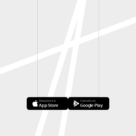
Загрузите в
Скачать из
App Store
Google Play