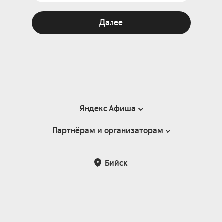
Далее
Яндекс Афиша
Партнёрам и организаторам
Справка
Пользовательское соглашение
Партнёрам и организаторам мероприятий
Бийск
Подарочные сертификаты
Билетная система Яндекс Билеты
Возврат билетов
Корпоративным клиентам
Участие в исследованиях
Корпоративный заказ билетов
Правила рекомендаций